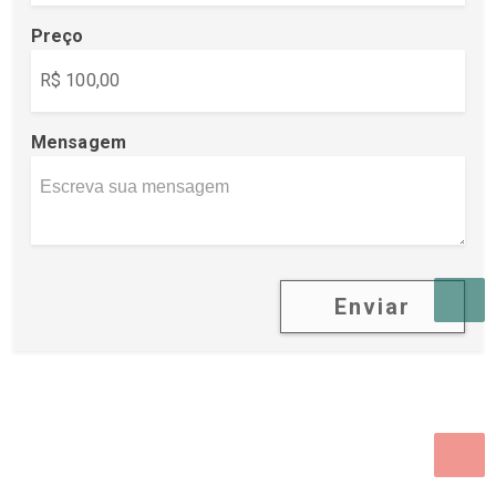
Preço
Mensagem
Enviar
Desenvolvido por Poly Design
Cubo Guia -
www.cuboguia.com.br - Desenvolvimento de Sites e
Sistemas para WEB.
© 2026 ®
Política de Cookies