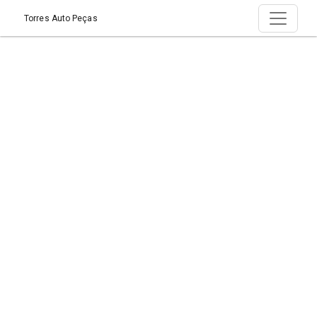
Torres Auto Peças
Produto > Lanternas
Início
Produto
Item na Promoção