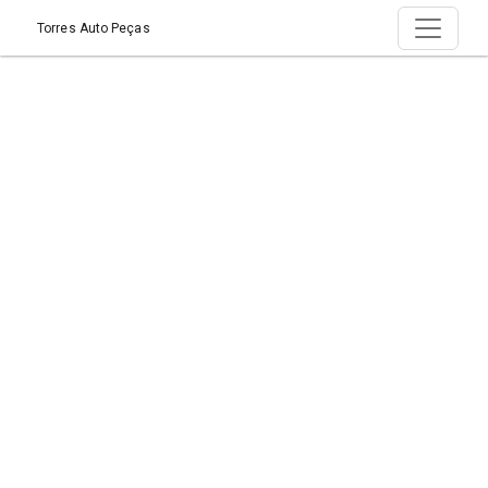
Torres Auto Peças
Página > Quem Somos
Início
Página