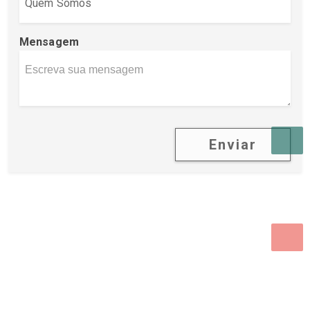
Mensagem
Enviar
Desenvolvido por Poly Design
Cubo Guia -
www.cuboguia.com.br - Desenvolvimento de Sites e
Sistemas para WEB.
© 2026 ®
Política de Cookies